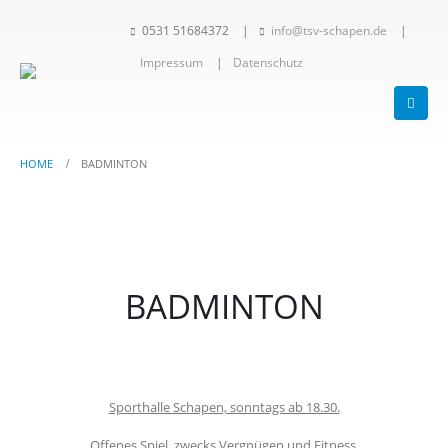
0531 51684372
|
info@tsv-schapen.de
|
Impressum
|
Datenschutz
HOME
BADMINTON
BADMINTON
Sporthalle Schapen, sonntags ab 18.30.
Offenes Spiel, zwecks Vergnügen und Fitness,