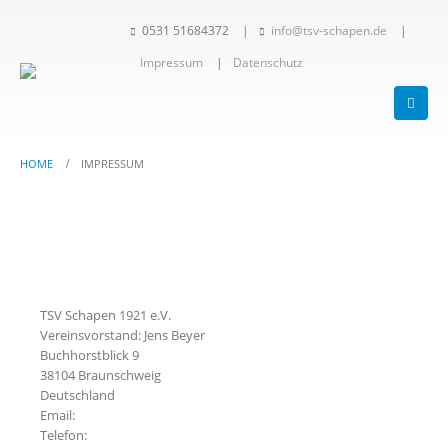
0531 51684372
|
info@tsv-schapen.de
|
Impressum
|
Datenschutz
HOME
IMPRESSUM
TSV Schapen 1921 e.V.
Vereinsvorstand: Jens Beyer
Buchhorstblick 9
38104 Braunschweig
Deutschland
Email:
Telefon: